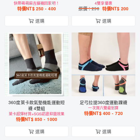
快帶萌萌麻吉貓襪回家吧！
萌上市
4雙享優惠
特價NT$
250
-
400
原價：
250
特價NT$
200
選購
選購
360度萊卡款氣墊機能運動短
足弓拉提360度運動踝襪
襪 4雙組
一次買六雙最划算
特價NT$
400
-
720
萊卡超彈材質+SGS認證抑菌效果
特價NT$
850
-
1000
選購
選購